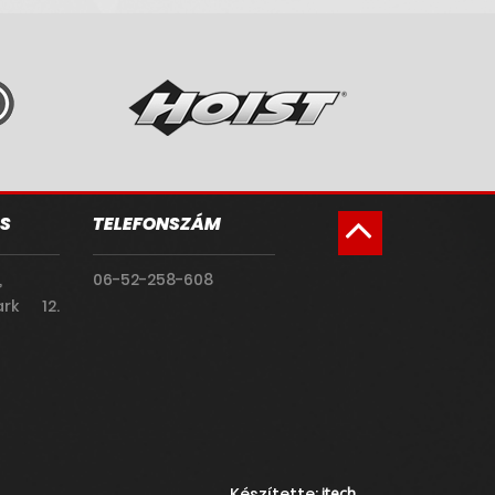
S
TELEFONSZÁM
,
06-52-258-608
rk 12.
Készítette:
itech____