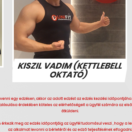
KISZIL VADIM (KETTLEBELL
OKTATÓ)
venni egy edzésen, akkor az adott edzést az edzés kezdési időpontjához 
valósulása érdekében köteles az elérhetőségeit a ügyfél számára az el
átküldeni.
érkezik meg az edzés időpontjáig az ügyfél tudomásul veszi , hogy a l
az alkalmat levonni a bérletéről és az edző teljesítésének elfogadni.