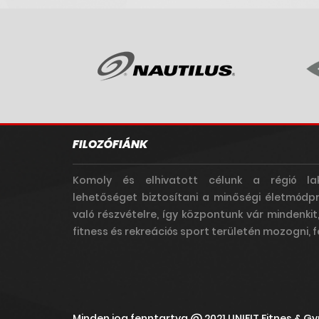
FILOZÓFIÁNK
Komoly és elhivatott célunk a régió la
lehetőséget biztosítani a minőségi életmódp
való részvételre, így központunk vár mindenkit
fitness és rekreációs sport területén mozogni, fe
Minden jog fenntartva
@ 2021 UNIFIT Fitnes & G