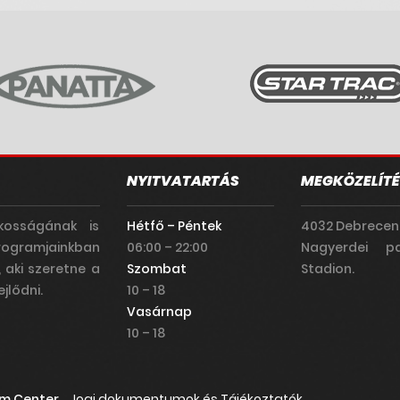
NYITVATARTÁS
MEGKÖZELÍTÉ
kosságának is
Hétfő – Péntek
4032 Debrecen
rogramjainkban
06:00 – 22:00
Nagyerdei pa
, aki szeretne a
Szombat
Stadion.
jlődni.
10 – 18
Vasárnap
10 – 18
ym Center
Jogi dokumentumok és Tájékoztatók