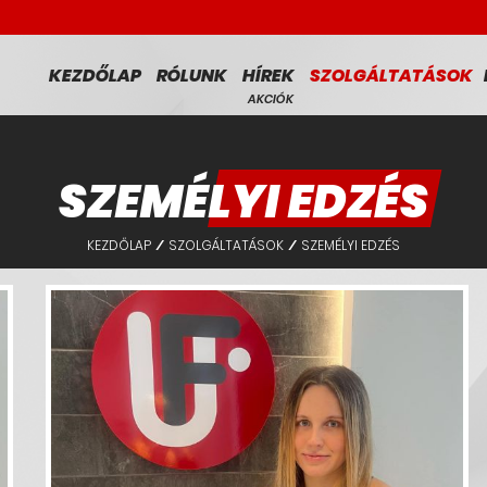
KEZDŐLAP
RÓLUNK
HÍREK
SZOLGÁLTATÁSOK
AKCIÓK
SZEMÉLYI EDZÉS
KEZDŐLAP
SZOLGÁLTATÁSOK
SZEMÉLYI EDZÉS
/
/