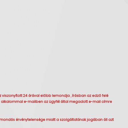
viszonyított 24 órával előbb lemondja , írásban az edző felé
ső alkalommal e-mailben az ügyfél által megadott e-mail címre
emondás érvénytelensége miatt a szolgáltatónak jogában áll azt