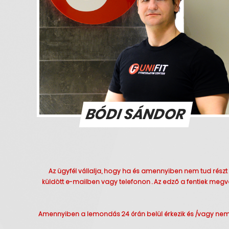
BÓDI SÁNDOR
Az ügyfél vállalja, hogy ha és amennyiben nem tud részt 
küldött e-mailben vagy telefonon . Az edző a fentiek meg
Amennyiben a lemondás 24 órán belül érkezik és /vagy nem 