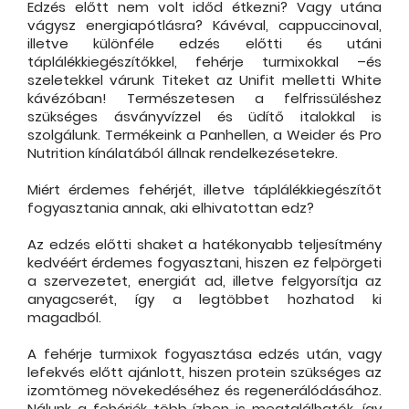
Edzés előtt nem volt időd étkezni? Vagy utána
vágysz energiapótlásra? Kávéval, cappuccinoval,
illetve különféle edzés előtti és utáni
táplálékkiegészítőkkel, fehérje turmixokkal –és
szeletekkel várunk Titeket az Unifit melletti White
kávézóban! Természetesen a felfrissüléshez
szükséges ásványvízzel és üdítő italokkal is
szolgálunk. Termékeink a Panhellen, a Weider és Pro
Nutrition kínálatából állnak rendelkezésetekre.
Miért érdemes fehérjét, illetve táplálékkiegészítőt
fogyasztania annak, aki elhivatottan edz?
Az edzés előtti shaket a hatékonyabb teljesítmény
kedvéért érdemes fogyasztani, hiszen ez felpörgeti
a szervezetet, energiát ad, illetve felgyorsítja az
anyagcserét, így a legtöbbet hozhatod ki
magadból.
A fehérje turmixok fogyasztása edzés után, vagy
lefekvés előtt ajánlott, hiszen protein szükséges az
izomtömeg növekedéséhez és regenerálódásához.
Nálunk a fehérjék több ízben is megtalálhatók, így