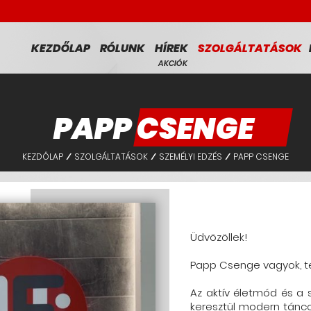
KEZDŐLAP
RÓLUNK
HÍREK
SZOLGÁLTATÁSOK
AKCIÓK
PAPP CSENGE
KEZDŐLAP
SZOLGÁLTATÁSOK
SZEMÉLYI EDZÉS
PAPP CSENGE
/
/
/
Üdvözöllek!
Papp Csenge vagyok, tes
Az aktív életmód és a 
keresztül modern tánco