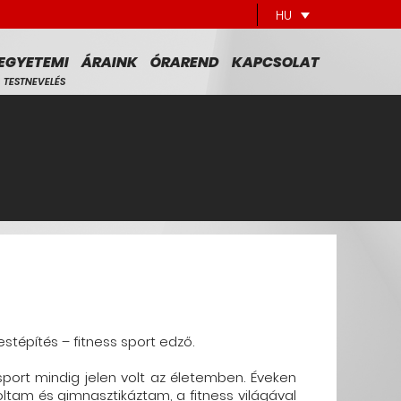
HU
EGYETEMI
ÁRAINK
ÓRAREND
KAPCSOLAT
TESTNEVELÉS
tépítés – fitness sport edző.
sport mindig jelen volt az életemben. Éveken
ltam és gimnasztikáztam, a fitness világával