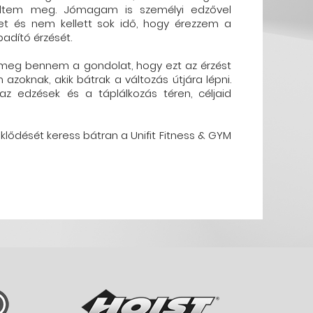
dtem meg. Jómagam is személyi edzővel
t és nem kellett sok idő, hogy érezzem a
adító érzését.
meg bennem a gondolat, hogy ezt az érzést
azoknak, akik bátrak a változás útjára lépni.
az edzések és a táplálkozás téren, céljaid
klődését keress bátran a Unifit Fitness & GYM