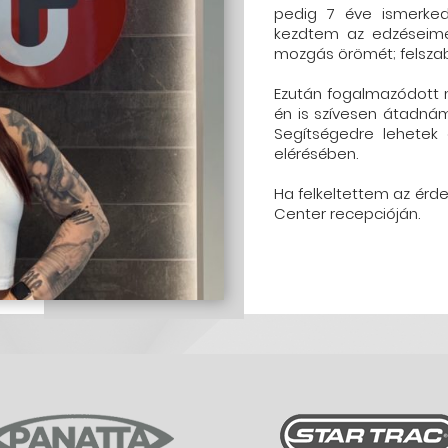
pedig 7 éve ismerke
kezdtem az edzéseime
mozgás örömét; felszab
Ezután fogalmazódott 
én is szívesen átadnám 
Segítségedre lehetek 
elérésében.
Ha felkeltettem az érde
Center recepcióján.