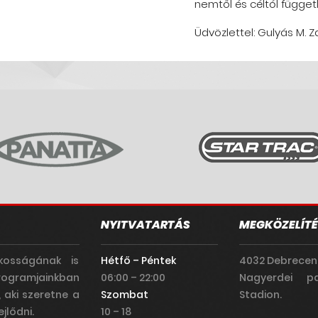
nemtől és céltól függetl
Üdvözlettel: Gulyás M. Z
NYITVATARTÁS
MEGKÖZELÍTÉ
kosságának is
Hétfő – Péntek
4032 Debrecen
rogramjainkban
06:00 – 22:00
Nagyerdei pa
, aki szeretne a
Szombat
Stadion.
jlődni.
10 – 18