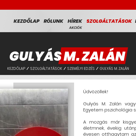
KEZDŐLAP
RÓLUNK
HÍREK
SZOLGÁLTATÁSOK
AKCIÓK
GULYÁS M. ZALÁN
KEZDŐLAP
SZOLGÁLTATÁSOK
SZEMÉLYI EDZÉS
GULYÁS M. ZALÁN
/
/
/
Üdvözöllek!
Gulyás M. Zalán vagy
Egyetem pszichológia s
A mozgás már kisgye
életmnek, évekig után
évesen otthagytam az 