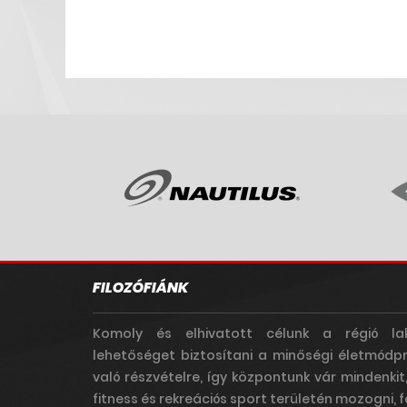
FILOZÓFIÁNK
Komoly és elhivatott célunk a régió la
lehetőséget biztosítani a minőségi életmódp
való részvételre, így központunk vár mindenkit
fitness és rekreációs sport területén mozogni, fe