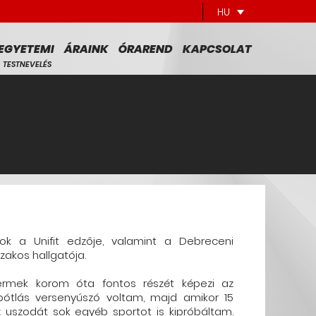
HU
EGYETEMI
ÁRAINK
ÓRAREND
KAPCSOLAT
TESTNEVELÉS
ok a Unifit edzője, valamint a Debreceni
zakos hallgatója.
rmek korom óta fontos részét képezi az
pótlás versenyúszó voltam, majd amikor 15
uszodát sok egyéb sportot is kipróbáltam.