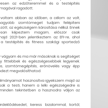
évesen az edzőteremmel és a testépítés
e magával ragadott.
y voltam abban az időben, a célom az volt,
agyobb izomtömeget tudjam felépíteni
zött, az egészségem károsítása nélkül. Ennek
tosan képeztem magam, először csak
jd 2021-ben jelentkeztem az EFI-re, ahol
a testépítés és fitness szakági sportedző
gy vágyam és ma már másoknak is segítséget
y fittebbek és egészségesebbek legyenek.
s, izomtömegépítés, erőnövelés vagy épp
ndezt megvalósíthatod.
ulmányaimat hasznosítva igyekszem majd az
k a testi, hanem a lelki egészségedre is
t minden tekintetben a hasznodra váljon az
deklődésedet, keress bizalommal, kortól,