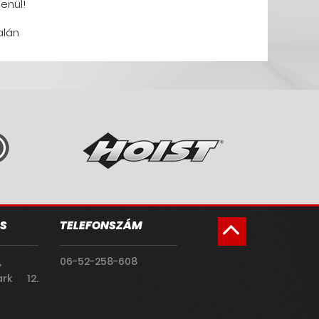
enül!
alán
S
TELEFONSZÁM
,
06-52-258-608
rk 12.