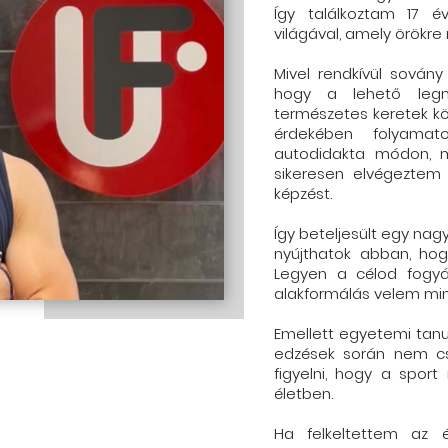
Így találkoztam 17 
világával, amely örökr
Mivel rendkívül sován
hogy a lehető legn
természetes keretek kö
érdekében folyama
autodidakta módon, ma
sikeresen elvégeztem 
képzést.
Így beteljesült egy na
nyújthatok abban, hog
Legyen a célod fogyá
alakformálás velem mi
Emellett egyetemi tan
edzések során nem csa
figyelni, hogy a spor
életben.
Ha felkeltettem az ér