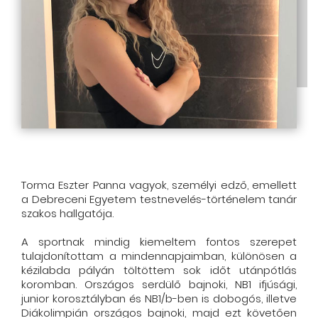
Torma Eszter Panna vagyok, személyi edző, emellett
a Debreceni Egyetem testnevelés-történelem tanár
szakos hallgatója.
A sportnak mindig kiemeltem fontos szerepet
tulajdonítottam a mindennapjaimban, különösen a
kézilabda pályán töltöttem sok időt utánpótlás
koromban. Országos serdülő bajnoki, NB1 ifjúsági,
junior korosztályban és NB1/b-ben is dobogós, illetve
Diákolimpián országos bajnoki, majd ezt követően