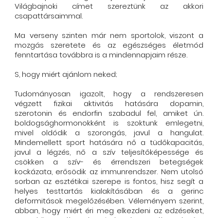
Világbajnoki címet szereztünk az akkori
csapattársaimmal.
Ma verseny szinten már nem sportolok, viszont a
mozgás szeretete és az egészséges életmód
fenntartása továbbra is a mindennapjaim része.
S, hogy miért ajánlom neked;
Tudományosan igazolt, hogy a rendszeresen
végzett fizikai aktivitás hatására dopamin,
szerotonin és endorfin szabadul fel, amiket ún.
boldogsághormonokként is szoktunk emlegetni,
mivel oldódik a szorongás, javul a hangulat.
Mindemellett sport hatására nő a tüdőkapacitás,
javul a légzés, nő a szív teljesítőképessége és
csökken a szív- és érrendszeri betegségek
kockázata, erősödik az immunrendszer. Nem utolsó
sorban az esztétikai szerepe is fontos, hisz segít a
helyes testtartás kialakításában és a gerinc
deformitások megelőzésében. Véleményem szerint,
abban, hogy miért éri meg elkezdeni az edzéseket,