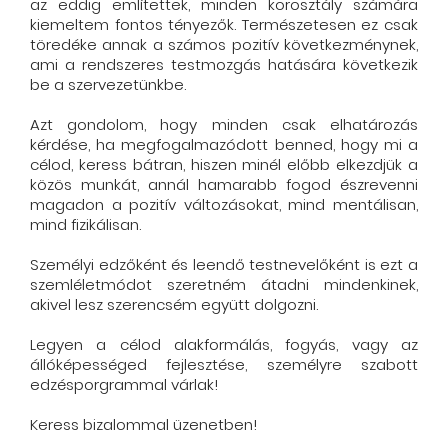
az eddig említettek, minden korosztály számára
kiemeltem fontos tényezők. Természetesen ez csak
töredéke annak a számos pozitív következménynek,
ami a rendszeres testmozgás hatására következik
be a szervezetünkbe.
Azt gondolom, hogy minden csak elhatározás
kérdése, ha megfogalmazódott benned, hogy mi a
célod, keress bátran, hiszen minél előbb elkezdjük a
közös munkát, annál hamarabb fogod észrevenni
magadon a pozitív változásokat, mind mentálisan,
mind fizikálisan.
Személyi edzőként és leendő testnevelőként is ezt a
szemléletmódot szeretném átadni mindenkinek,
akivel lesz szerencsém együtt dolgozni.
Legyen a célod alakformálás, fogyás, vagy az
állóképességed fejlesztése, személyre szabott
edzésporgrammal várlak!
Keress bizalommal üzenetben!