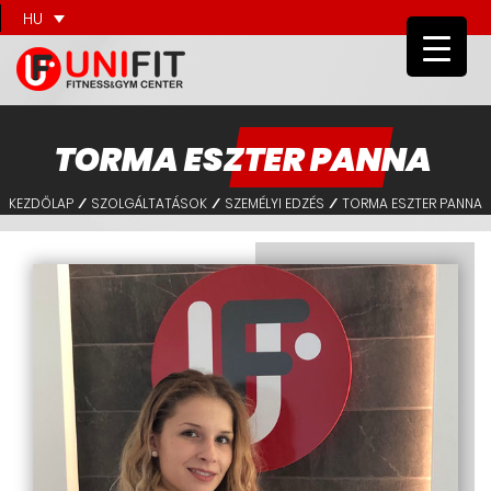
HU
TORMA ESZTER PANNA
KEZDŐLAP
SZOLGÁLTATÁSOK
SZEMÉLYI EDZÉS
TORMA ESZTER PANNA
/
/
/