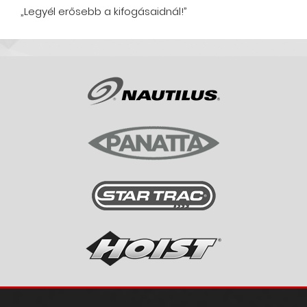
„Legyél erősebb a kifogásaidnál!”