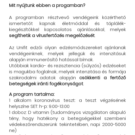
Mit nyújtunk ebben a progamban?
A programban résztvevő vendégeink közérthető
ismertetőt kapnak életmóddal és táplálék-
kiegészítőkkel kapcsolatos ajánlásokkal, melyek
segíthetik a vírusfertőzés megelőzését
.
Az Unifit edzői olyan edzésmódszereket ajánlanak
vendégeinknek, melyek jellegük és intenzitásuk
alapján immunerősítő hatással bírnak.
Utóbbiak kardio- és rezisztencia (súlyzós) edzéseket
is magukba foglalnak, melyek intenzitása és formája
szakirodalmi adatok alapján
csökkenti a fertőző
betegségek iránti fogékonyságot
.
A program tartalma:
1 alkalom koronavírus teszt: a teszt végzésének
helyszíne SET: h-p: 9.00-13.00
1 doboz: D vitamin (tudományos vizsgálaton alapuló
tény, hogy hatékony a betegségekkel szembeni
védekezőrendszerünk tekintetében, napi 2000-5000
ne)