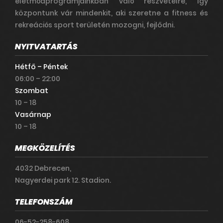
életmódprogramjainkban való részvételre, így
központunk vár mindenkit, aki szeretne a fitness és
rekreációs sport területén mozogni, fejlődni.
NYITVATARTÁS
Hétfő – Péntek
06:00 – 22:00
Szombat
10 – 18
Vasárnap
10 – 18
MEGKÖZELÍTÉS
4032 Debrecen,
Nagyerdei park 12. Stadion.
TELEFONSZÁM
06-52-258-608