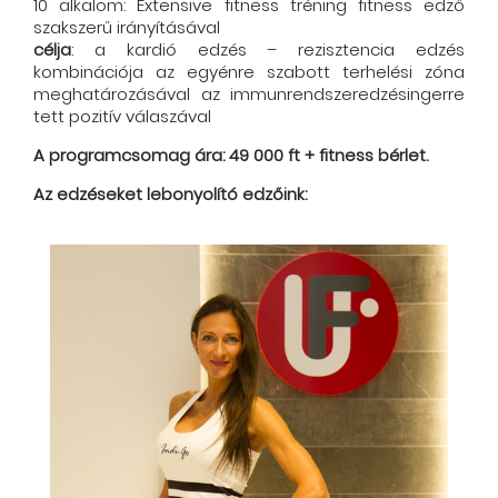
10 alkalom: Extensive fitness tréning fitness edző
szakszerű irányításával
célja
: a kardió edzés – rezisztencia edzés
kombinációja az egyénre szabott terhelési zóna
meghatározásával az immunrendszeredzésingerre
tett pozitív válaszával
A programcsomag ára: 49 000 ft + fitness bérlet.
Az edzéseket lebonyolító edzőink: