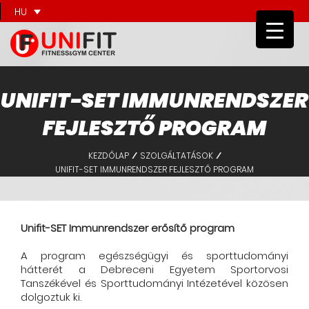
HU
UNIFIT-SET IMMUNRENDSZER
FEJLESZTŐ PROGRAM
KEZDŐLAP
SZOLGÁLTATÁSOK
/
/
UNIFIT-SET IMMUNRENDSZER FEJLESZTŐ PROGRAM
Unifit-SET Immunrendszer erősítő program
A program egészségügyi és sporttudományi
hátterét a Debreceni Egyetem Sportorvosi
Tanszékével és Sporttudományi Intézetével közösen
dolgoztuk ki.