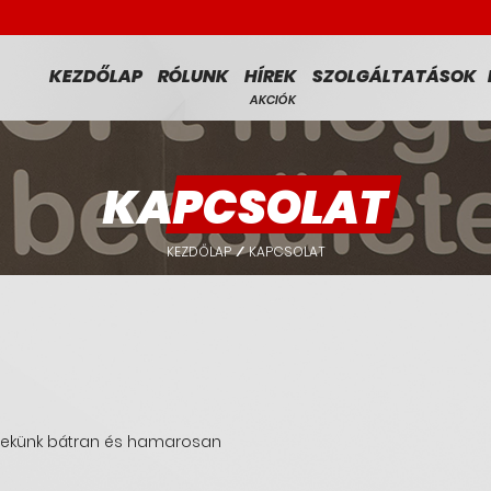
KEZDŐLAP
RÓLUNK
HÍREK
SZOLGÁLTATÁSOK
AKCIÓK
KAPCSOLAT
KEZDŐLAP
KAPCSOLAT
/
j nekünk bátran és hamarosan