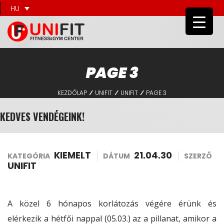
HU
PAGE 3
KEZDŐLAP
UNIFIT
UNIFIT
PAGE 3
/
/
/
KEDVES VENDÉGEINK!
KIEMELT
21.04.30
KATEGÓRIA
DÁTUM
SZERZŐ
UNIFIT
A közel 6 hónapos korlátozás végére érünk és
elérkezik a hétfői nappal (05.03.) az a pillanat, amikor a