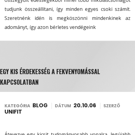
összegyűlt édességekből minél több mikuláscsomagot
tudjunk összeállítani, így minden egyes csoki számít.
Szeretnénk idén is megköszönni mindenkinek az
adományt, így azon bérletes vendégeink
EGY KIS ÉRDEKESSÉG A FEKVENYOMÁSSAL
KAPCSOLATBAN
BLOG
20.10.06
KATEGÓRIA
DÁTUM
SZERZŐ
UNIFIT
Átevezve egy kicsit tudományosabb vonalra, legújabb