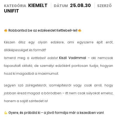
KIEMELT
25.08.30
KATEGÓRIA
DÁTUM
SZERZŐ
UNIFIT
Robbantsd be az edzéseidet Kettlebell-lel!
Készen állsz egy olyan edzésre, ami egyszerre épít erőt,
állóképességet és formát?
Ismerd meg a
kettlebell edzést
Kiszil Vadimmal
– aki nemcsak
tapasztalt oktató, de személyi edzőként pontosan tudja, hogyan
hozd ki magadból a maximumot.
Legyen szó zsírégetésről, izomépítésről vagy csak arról, hogy
jobban érezd magad a bőrödben – itt nem csak súlyokat emelsz,
hanem a saját szintedet is!
Gyere, és próbáld ki – a jövő formája már a kezedben van!