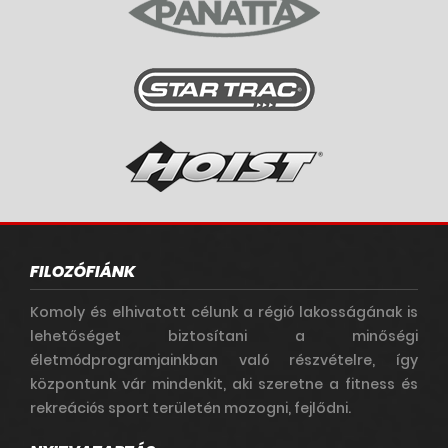
FILOZÓFIÁNK
Komoly és elhivatott célunk a régió lakosságának is
lehetőséget biztosítani a minőségi
életmódprogramjainkban való részvételre, így
központunk vár mindenkit, aki szeretne a fitness és
rekreációs sport területén mozogni, fejlődni.