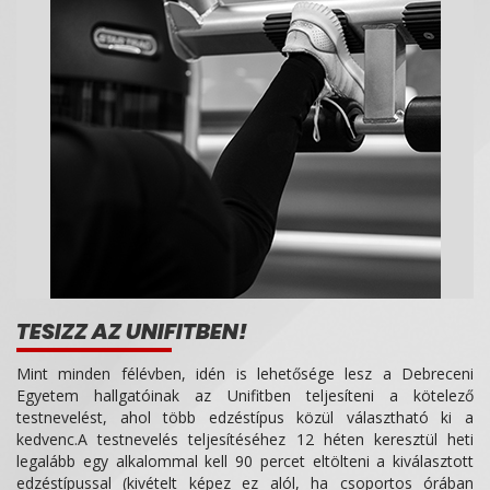
TESIZZ AZ UNIFITBEN!
Mint minden félévben, idén is lehetősége lesz a Debreceni
Egyetem hallgatóinak az Unifitben teljesíteni a kötelező
testnevelést, ahol több edzéstípus közül választható ki a
kedvenc.A testnevelés teljesítéséhez 12 héten keresztül heti
legalább egy alkalommal kell 90 percet eltölteni a kiválasztott
edzéstípussal (kivételt képez ez alól, ha csoportos órában