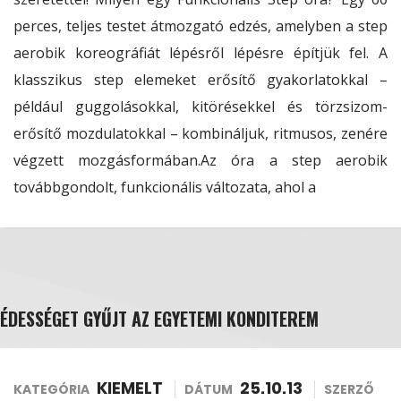
perces, teljes testet átmozgató edzés, amelyben a step
aerobik koreográfiát lépésről lépésre építjük fel. A
klasszikus step elemeket erősítő gyakorlatokkal –
például guggolásokkal, kitörésekkel és törzsizom-
erősítő mozdulatokkal – kombináljuk, ritmusos, zenére
végzett mozgásformában.Az óra a step aerobik
továbbgondolt, funkcionális változata, ahol a
ÉDESSÉGET GYŰJT AZ EGYETEMI KONDITEREM
KIEMELT
25.10.13
KATEGÓRIA
DÁTUM
SZERZŐ