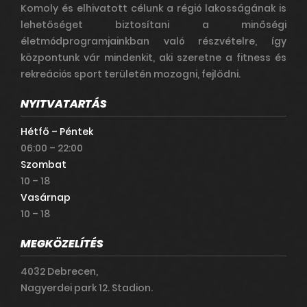
Komoly és elhivatott célunk a régió lakosságának is
lehetőséget biztosítani a minőségi
életmódprogramjainkban való részvételre, így
központunk vár mindenkit, aki szeretne a fitness és
rekreációs sport területén mozogni, fejlődni.
NYITVATARTÁS
Hétfő – Péntek
06:00 – 22:00
Szombat
10 – 18
Vasárnap
10 – 18
MEGKÖZELÍTÉS
4032 Debrecen,
Nagyerdei park 12. Stadion.