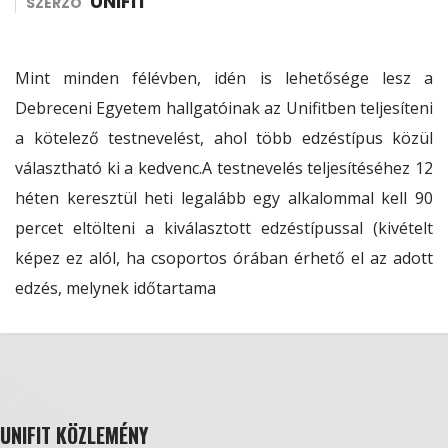
UNIFIT
SZERZŐ
Mint minden félévben, idén is lehetősége lesz a
Debreceni Egyetem hallgatóinak az Unifitben teljesíteni
a kötelező testnevelést, ahol több edzéstípus közül
választható ki a kedvenc.A testnevelés teljesítéséhez 12
héten keresztül heti legalább egy alkalommal kell 90
percet eltölteni a kiválasztott edzéstípussal (kivételt
képez ez alól, ha csoportos órában érhető el az adott
edzés, melynek időtartama
UNIFIT KÖZLEMÉNY