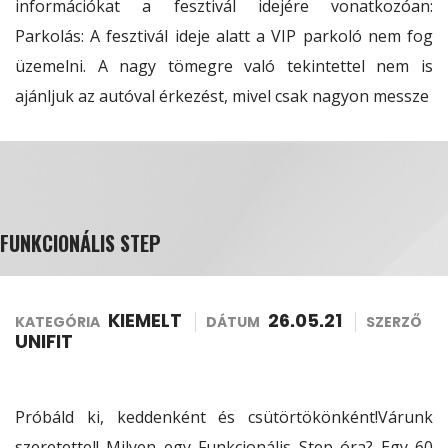
információkat a fesztivál idejére vonatkozóan:
Parkolás: A fesztivál ideje alatt a VIP parkoló nem fog
üzemelni. A nagy tömegre való tekintettel nem is
ajánljuk az autóval érkezést, mivel csak nagyon messze
FUNKCIONÁLIS STEP
KIEMELT
26.05.21
KATEGÓRIA
DÁTUM
SZERZŐ
UNIFIT
Próbáld ki, keddenként és csütörtökönként!Várunk
szeretettel! Milyen egy Funkcionális Step óra? Egy 60