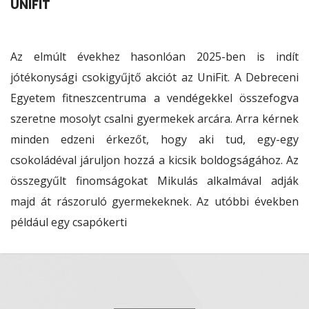
UNIFIT
Az elmúlt évekhez hasonlóan 2025-ben is indít
jótékonysági csokigyűjtő akciót az UniFit. A Debreceni
Egyetem fitneszcentruma a vendégekkel összefogva
szeretne mosolyt csalni gyermekek arcára. Arra kérnek
minden edzeni érkezőt, hogy aki tud, egy-egy
csokoládéval járuljon hozzá a kicsik boldogságához. Az
összegyűlt finomságokat Mikulás alkalmával adják
majd át rászoruló gyermekeknek. Az utóbbi években
például egy csapókerti