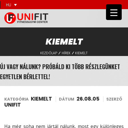
HU
KIEMELT
KEZDŐLAP
HÍREK
KIEMELT
/
/
ÚJ VAGY NÁLUNK? PRÓBÁLD KI TÖBB RÉSZLEGÜNKET
EGYETLEN BÉRLETTEL!
KIEMELT
26.08.05
KATEGÓRIA
DÁTUM
SZERZŐ
UNIFIT
Ha még soha nem jártál nálunk, most egy különleges