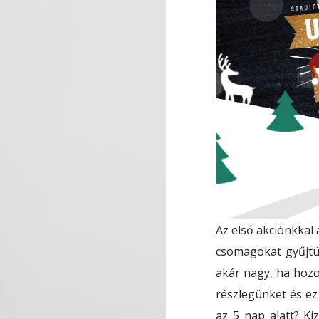
Az első akciónkkal
csomagokat gyűjtü
akár nagy, ha hozol
részlegünket és ez
az 5 nap alatt? Ki