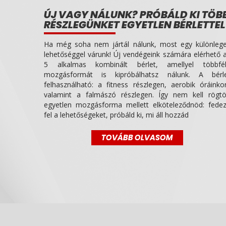
ÚJ VAGY NÁLUNK? PRÓBÁLD KI TÖB
RÉSZLEGÜNKET EGYETLEN BÉRLETTEL
Ha még soha nem jártál nálunk, most egy különleg
lehetőséggel várunk! Új vendégeink számára elérhető 
5 alkalmas kombinált bérlet, amellyel többfé
mozgásformát is kipróbálhatsz nálunk. A bérl
felhasználható: a fitness részlegen, aerobik óráinko
valamint a falmászó részlegen. Így nem kell rögt
egyetlen mozgásforma mellett elköteleződnöd: fede
fel a lehetőségeket, próbáld ki, mi áll hozzád
TOVÁBB OLVASOM