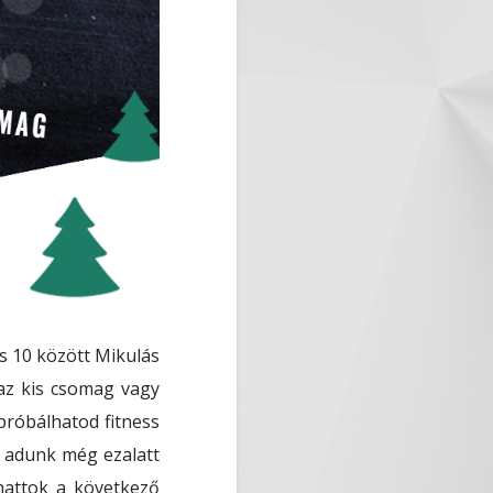
s 10 között Mikulás
az kis csomag vagy
ipróbálhatod fitness
t adunk még ezalatt
lhattok a következő