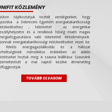
UNIFIT KÖZLEMÉNY
zúton tájékoztatjuk tisztelt vendégeinket, hogy
gazodva a Debreceni Egyetem energiatakarékossági
ntézkedéséhez , tekintettel az energetikai
eszélyhelyzetre és a rendkívüli hőség miatti magas
nergiafogyasztásra való tekintettel létesítményünk
zonnali energiatakarékossági intézkedéseket vezet be.
 felelős energiagazdálkodás és a hálózat
erheltségének mérséklése érdekében az alábbi
öntéseket hoztuk meg: A szauna leállítása: Szaunánk
zemeltetését a mai naptól kezdve átmenetileg
elfüggesztjük.
TOVÁBB OLVASOM