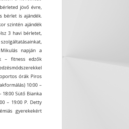
érleted jövő évre,
 bérlet is ajándék.
kor szintén ajándék
sz 3 havi bérletet,
szolgáltatásainkat,
 Mikulás napján a
ek – fitness edzők
 edzésmódszerekkel
soportos órák Piros
lakformálás) 10:00 –
 – 18:00 Sütő Bianka
00 – 19:00 P. Detty
émiás gyerekekért