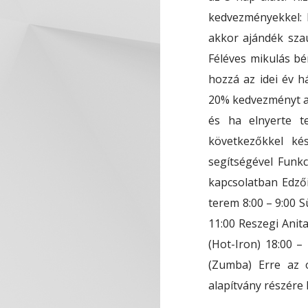
kedvezményekkel: 
akkor ajándék szau
Féléves mikulás bé
hozzá az idei év h
20% kedvezményt ad
és ha elnyerte t
következőkkel kés
segítségével Funk
kapcsolatban Edzői
terem 8:00 – 9:00 S
11:00 Reszegi Anita
(Hot-Iron) 18:00 –
(Zumba) Erre az 
alapítvány részére l