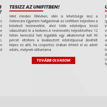
B
TESIZZ AZ UNIFITBEN!
!
Mint minden félévben, idén is lehetősége lesz a
E
es
Debreceni Egyetem hallgatóinak az Unifitben teljesíteni a
i
az
kötelező testnevelést, ahol több edzéstípus közül
i
le
választható ki a kedvenc.A testnevelés teljesítéséhez 12
v
et
héten keresztül heti legalább egy alkalommal kell 90
e
n,
percet eltölteni a kiválasztott edzéstípussal (kivételt
a
ön
képez ez alól, ha csoportos órában érhető el az adott
A
zd
edzés, melynek időtartama
t
d
ü
TOVÁBB OLVASOM
f