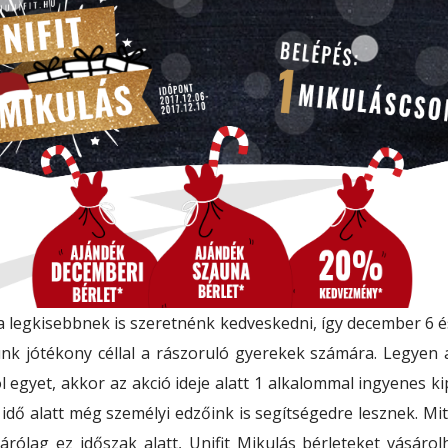
 a legkisebbnek is szeretnénk kedveskedni, így december 6 é
nk jótékony céllal a rászoruló gyerekek számára. Legyen 
 egyet, akkor az akció ideje alatt 1 alkalommal ingyenes k
 idő alatt még személyi edzőink is segítségedre lesznek. Mi
zárólag ez időszak alatt, Unifit Mikulás bérleteket vásáro