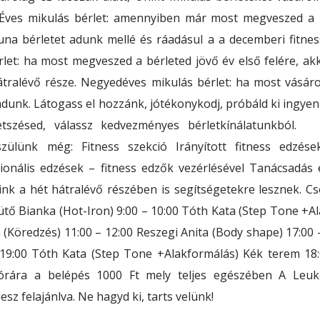
Éves mikulás bérlet: amennyiben már most megveszed a b
na bérletet adunk mellé és ráadásul a a decemberi fitness
rlet: ha most megveszed a bérleted jövő év első felére, ak
átralévő része. Negyedéves mikulás bérlet: ha most vásárol
unk. Látogass el hozzánk, jótékonykodj, próbáld ki ingyen 
etszésed, válassz kedvezményes bérletkínálatunkból.
zülünk még: Fitness szekció Irányított fitness edzés
cionális edzések – fitness edzők vezérlésével Tanácsadás
nk a hét hátralévő részében is segítségetekre lesznek. C
ütő Bianka (Hot-Iron) 9:00 – 10:00 Tóth Kata (Step Tone +A
 (Köredzés) 11:00 – 12:00 Reszegi Anita (Body shape) 17:00
 19:00 Tóth Kata (Step Tone +Alakformálás) Kék terem 18:
órára a belépés 1000 Ft mely teljes egészében A Leuk
esz felajánlva. Ne hagyd ki, tarts velünk!