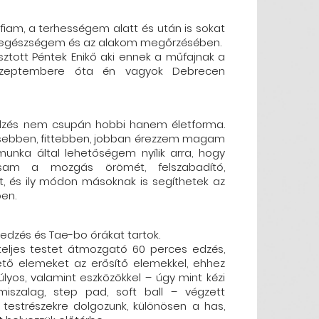
sfiam, a terhességem alatt és után is sokat
z egészségem és az alakom megőrzésében.
ztott Péntek Enikő aki ennek a műfajnak a
szeptembere óta én vagyok Debrecen
zés nem csupán hobbi hanem életforma.
esebben, fittebben, jobban érezzem magam
unka által lehetőségem nyílik arra, hogy
am a mozgás örömét, felszabadító,
át, és ily módon másoknak is segíthetek az
ben.
redzés és Tae-bo órákat tartok.
teljes testet átmozgató 60 perces edzés,
ető elemeket az erősítő elemekkel, ehhez
úlyos, valamint eszközökkel – úgy mint kézi
gumiszalag, step pad, soft ball – végzett
ői testrészekre dolgozunk, különösen a has,