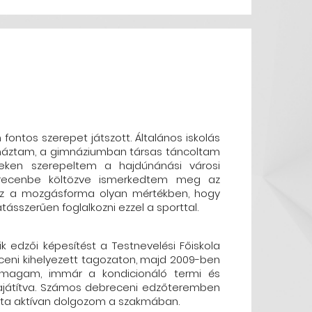
ntos szerepet játszott. Általános iskolás
rnáztam, a gimnáziumban társas táncoltam
eken szerepeltem a hajdúnánási városi
brecenbe költözve ismerkedtem meg az
l ez a mozgásforma olyan mértékben, hogy
tásszerűen foglalkozni ezzel a sporttal.
 edzői képesítést a Testnevelési Főiskola
eceni kihelyezett tagozaton, majd 2009-ben
 magam, immár a kondicionáló termi és
sajátítva. Számos debreceni edzőteremben
 óta aktívan dolgozom a szakmában.