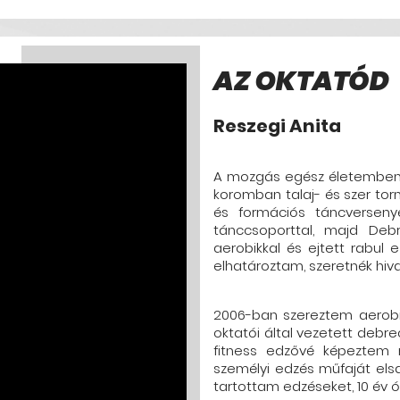
AZ OKTATÓD
Reszegi Anita
A mozgás egész életemben fo
koromban talaj- és szer to
és formációs táncverseny
tánccsoporttal, majd De
aerobikkal és ejtett rabu
elhatároztam, szeretnék hiva
2006-ban szereztem aerobik
oktatói által vezetett debr
fitness edzővé képeztem
személyi edzés műfaját el
tartottam edzéseket, 10 év