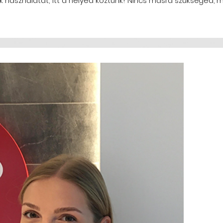
használatát, itt a helyed köztünk! Nincs másra szükséged, mi