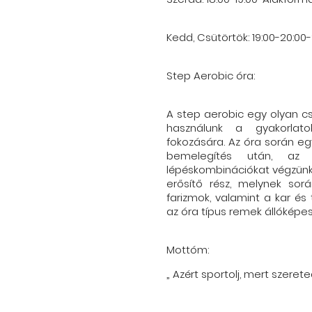
Kedd, Csütörtök: 19:00-20:00
Step Aerobic óra:
A step aerobic egy olyan c
használunk a gyakorlato
fokozására. Az óra során e
bemelegítés után, az 
lépéskombinációkat végzünk
erősítő rész, melynek so
farizmok, valamint a kar és
az óra típus remek állóképess
Mottóm:
„ Azért sportolj, mert szeret