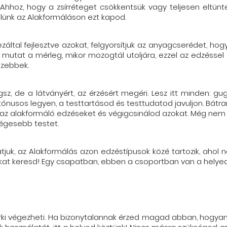
. Ahhoz, hogy a zsírréteget csökkentsük vagy teljesen eltün
őlünk az Alakformáláson ezt kapod.
ltal fejlesztve azokat, felgyorsítjuk az anyagcserédet, ho
 mutat a mérleg, mikor mozogtál utoljára, ezzel az edzésse
szebbek.
z, de a látványért, az érzésért megéri. Lesz itt minden: gugg
tónusos legyen, a testtartásod és testtudatod javuljon. Bátr
az alakformáló edzéseket és végigcsinálod azokat. Még nem k
égesebb testet.
atjuk, az Alakformálás azon edzéstípusok közé tartozik, aho
okat keresd! Egy csapatban, ebben a csoportban van a helyed, 
árki végezheti. Ha bizonytalannak érzed magad abban, hogyan