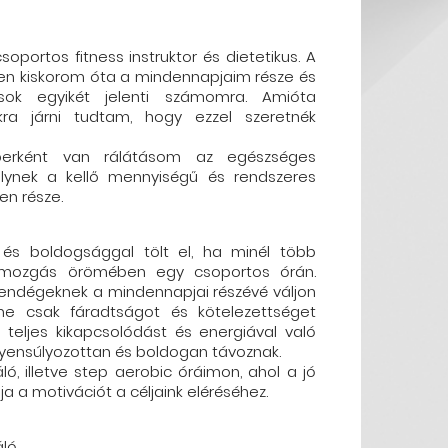
oportos fitness instruktor és dietetikus. A
en kiskorom óta a mindennapjaim része és
ok egyikét jelenti számomra. Amióta
ra járni tudtam, hogy ezzel szeretnék
berként van rálátásom az egészséges
lynek a kellő mennyiségű és rendszeres
len része.
és boldogsággal tölt el, ha minél több
 mozgás örömében egy csoportos órán.
endégeknek a mindennapjai részévé váljon
e csak fáradtságot és kötelezettséget
teljes kikapcsolódást és energiával való
egyensúlyozottan és boldogan távoznak.
ló, illetve step aerobic óráimon, ahol a jó
ja a motivációt a céljaink eléréséhez.
áló