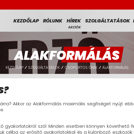
KEZDŐLAP
RÓLUNK
HÍREK
SZOLGÁLTATÁSOK
AKCIÓK
ALAKFORMÁLÁS
KEZDŐLAP
SZOLGÁLTATÁSOK
CSOPORTOS ÓRÁK
ALAKFORMÁLÁS
/
/
/
S?
rra? Akkor az Alakformálás maximális segítséget nyújt ebbe
e.
tő gyakorlatokról szól. Minden esetben könnyen követhető fe
zük célba az erősítő gyakorlatokkal és a különböző eszközök