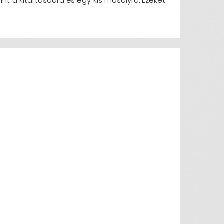
nt a kitartásodra és egy kis mosolyra. Ezeket