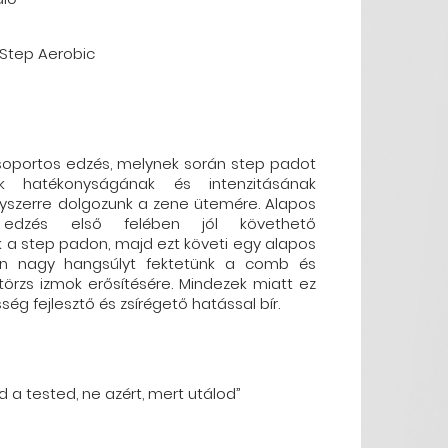
-Step Aerobic
soportos edzés, melynek során step padot
k hatékonyságának és intenzitásának
gyszerre dolgozunk a zene ütemére. Alapos
edzés első felében jól követhető
 a step padon, majd ezt követi egy alapos
rán nagy hangsúlyt fektetünk a comb és
 törzs izmok erősítésére. Mindezek miatt ez
ég fejlesztő és zsírégető hatással bír.
ed a tested, ne azért, mert utálod”