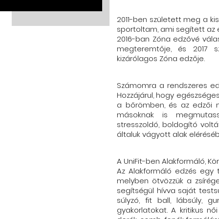
2011-ben született meg a ki
sportoltam, ami segített a
2016-ban Zóna edzővé válas
megteremtője, és 2017 
kizárólagos Zóna edzője.
Számomra a rendszeres ed
Hozzájárul, hogy egészség
a bőrömben, és az edzői m
másoknak is megmutass
stresszoldó, boldogító volt
általuk vágyott alak elérésé
A UniFit-ben Alakformáló, Kö
Az Alakformáló edzés egy 
melyben ötvözzük a zsírég
segítségül hívva saját tests
súlyzó, fit ball, lábsúly, 
gyakorlatokat. A kritikus n