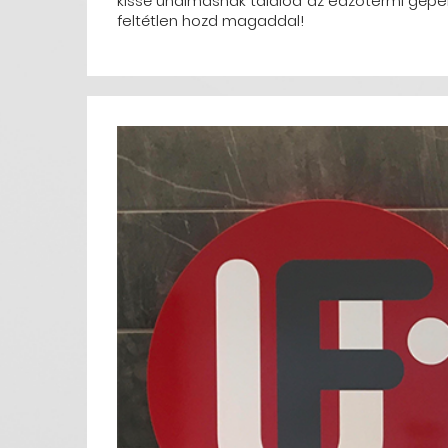
kissé unalmasnak találod az edzőtermi gépek 
feltétlen hozd magaddal!