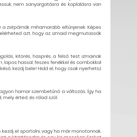
tessük, nem sanyargatásra és koplalásra van
gy a zsírpárnák mihamarabb eltűnjenek. Képes
l elérheted azt, hogy az izmaid megmutassák
olás, kitörés, hasprés, a felső test izmainak
an, lapos hassal, feszes fenékkel és combokkal
éső, kezdj bele! Hidd el, hogy csak nyerhetsz
l nagyon hamar szembetűnő a változás. Így ha
mely érted, és rólad szól.
 kezdj el sportolni, vagy ha már monotonnak,