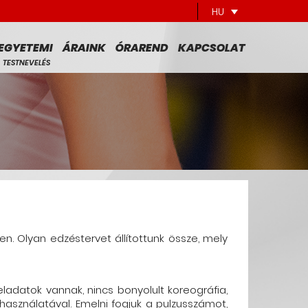
HU
EGYETEMI
ÁRAINK
ÓRAREND
KAPCSOLAT
TESTNEVELÉS
n. Olyan edzéstervet állítottunk össze, mely
ladatok vannak, nincs bonyolult koreográfia,
 használatával. Emelni fogjuk a pulzusszámot,