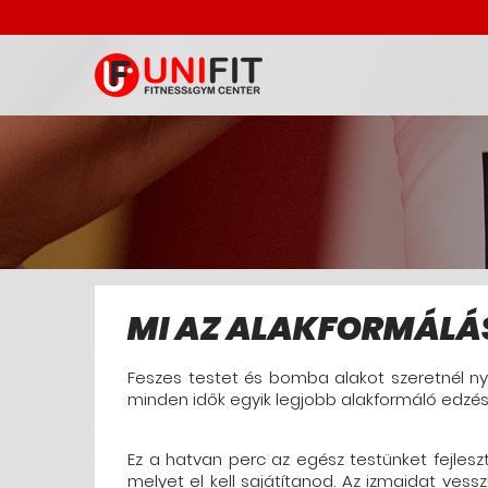
MI AZ ALAKFORMÁLÁ
Feszes testet és bomba alakot szeretnél nyá
minden idők egyik legjobb alakformáló edzés
Ez a hatvan perc az egész testünket fejlesz
melyet el kell sajátítanod. Az izmaidat vess