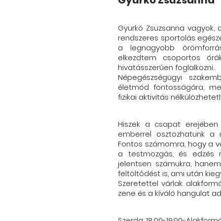
Gyurkó Zsuzsanna
Gyurkó Zsuzsanna vagyok, cs
rendszeres sportolás egész
a legnagyobb örömforrás
elkezdtem csoportos órák
hivatásszerűen foglalkozni.
Népegészségügyi szakem
életmód fontosságára, me
fizikai aktivitás nélkülözhetet
Hiszek a csapat erejében 
emberrel osztozhatunk a
Fontos számomra, hogy a v
a testmozgás, és edzés n
jelentsen számukra, hanem 
feltöltődést is, ami után ki
Szeretettel várlak alakformá
zene és a kíváló hangulat ad
Szerda: 18:00-19:00-Alakform