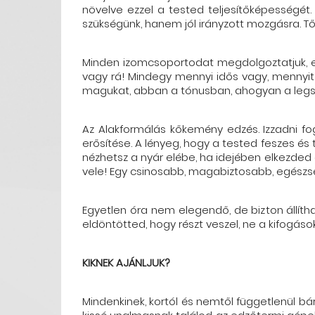
növelve ezzel a tested teljesítőképességét
szükségünk, hanem jól irányzott mozgásra. T
Minden izomcsoportodat megdolgoztatjuk, ezá
vagy rá! Mindegy mennyi idős vagy, mennyit
magukat, abban a tónusban, ahogyan a leg
Az Alakformálás kőkemény edzés. Izzadni fogs
erősítése. A lényeg, hogy a tested feszes és 
nézhetsz a nyár elébe, ha idejében elkezded 
vele! Egy csinosabb, magabiztosabb, egészs
Egyetlen óra nem elegendő, de bizton állíth
eldöntötted, hogy részt veszel, ne a kifogás
KIKNEK AJÁNLJUK?
Mindenkinek, kortól és nemtől függetlenül b