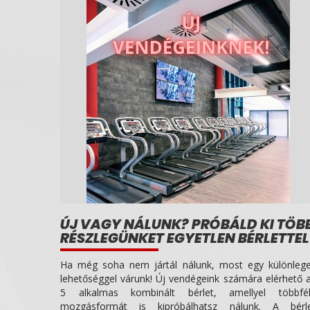
ÚJ VAGY NÁLUNK? PRÓBÁLD KI TÖB
RÉSZLEGÜNKET EGYETLEN BÉRLETTEL
Ha még soha nem jártál nálunk, most egy különleg
lehetőséggel várunk! Új vendégeink számára elérhető 
5 alkalmas kombinált bérlet, amellyel többfé
mozgásformát is kipróbálhatsz nálunk. A bérl