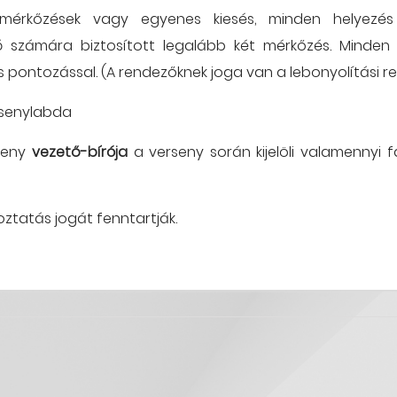
rmérkőzések vagy egyenes kiesés, minden helyezés k
ó számára biztosított legalább két mérkőzés. Minden
es pontozással. (A rendezőknek joga van a lebonyolítási 
rsenylabda
rseny
vezető-bírója
a verseny során kijelöli valamennyi
oztatás jogát fenntartják.