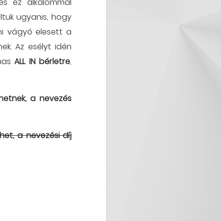
 és ez alkalommal
ltuk ugyanis, hogy
zni vágyó elesett a
ek. Az esélyt idén
lmas
ALL IN bérletre
,
zhetnek, a nevezés
het, a nevezési díj