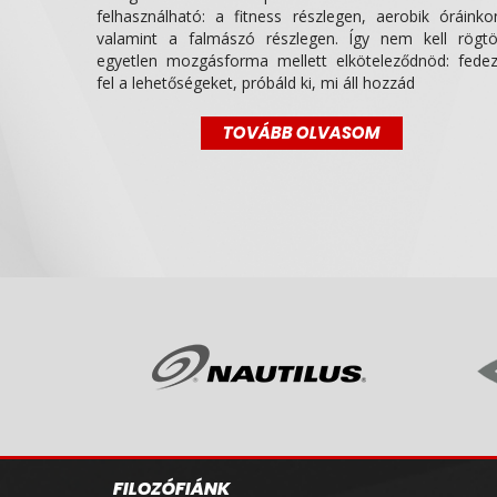
felhasználható: a fitness részlegen, aerobik óráinko
valamint a falmászó részlegen. Így nem kell rögt
egyetlen mozgásforma mellett elköteleződnöd: fede
fel a lehetőségeket, próbáld ki, mi áll hozzád
TOVÁBB OLVASOM
FILOZÓFIÁNK