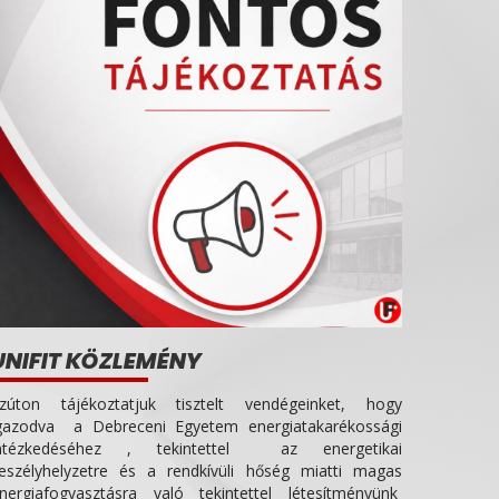
UNIFIT KÖZLEMÉNY
zúton tájékoztatjuk tisztelt vendégeinket, hogy
gazodva a Debreceni Egyetem energiatakarékossági
ntézkedéséhez , tekintettel az energetikai
eszélyhelyzetre és a rendkívüli hőség miatti magas
nergiafogyasztásra való tekintettel létesítményünk