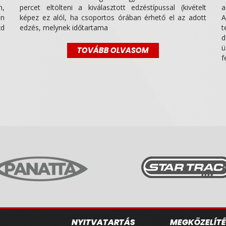
n,
percet eltölteni a kiválasztott edzéstípussal (kivételt
a
ön
képez ez alól, ha csoportos órában érhető el az adott
A
zd
edzés, melynek időtartama
t
d
ü
TOVÁBB OLVASOM
f
NYITVATARTÁS
MEGKÖZELÍTÉ