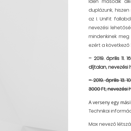
Idén második alk
duplázunk, hiszen
az I. UniFit falla
nevezési lehetősé
mindenkinek meg 
ezért a következő
– 2019. április 1
díjtalan, nevezési 
– 2019. április 13
3000 Ft, nevezési h
A verseny egy mási
Technikai informá
Max nevező létszá