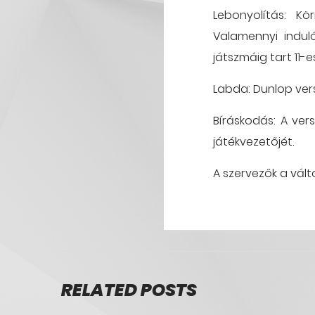
Lebonyolítás: Kö
Valamennyi indul
játszmáig tart 11-
Labda: Dunlop ve
Bíráskodás: A ve
játékvezetőjét.
A szervezők a vált
RELATED POSTS