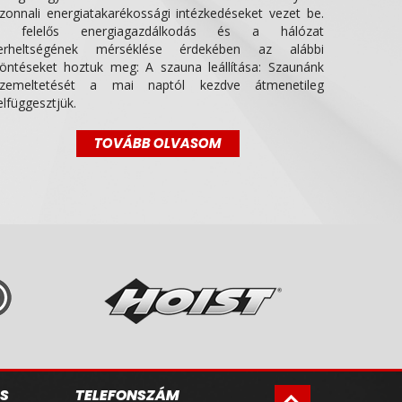
zonnali energiatakarékossági intézkedéseket vezet be.
 felelős energiagazdálkodás és a hálózat
erheltségének mérséklése érdekében az alábbi
öntéseket hoztuk meg: A szauna leállítása: Szaunánk
zemeltetését a mai naptól kezdve átmenetileg
elfüggesztjük.
TOVÁBB OLVASOM
S
TELEFONSZÁM