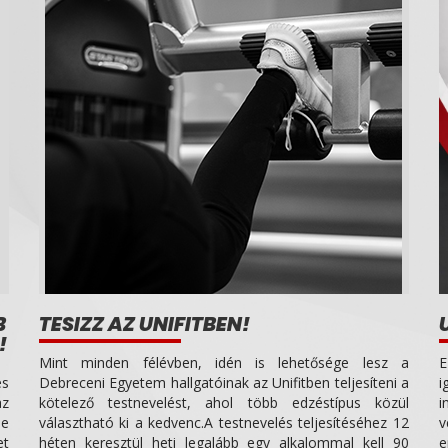
B
TESIZZ AZ UNIFITBEN!
!
Mint minden félévben, idén is lehetősége lesz a
E
es
Debreceni Egyetem hallgatóinak az Unifitben teljesíteni a
i
az
kötelező testnevelést, ahol több edzéstípus közül
i
le
választható ki a kedvenc.A testnevelés teljesítéséhez 12
v
et
héten keresztül heti legalább egy alkalommal kell 90
e