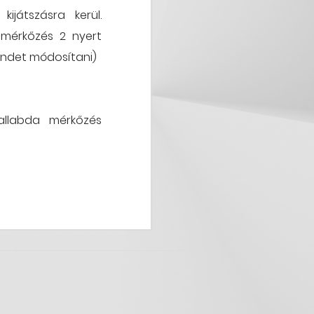
ijátszásra kerül.
 mérkőzés 2 nyert
rendet módosítani)
 fallabda mérkőzés