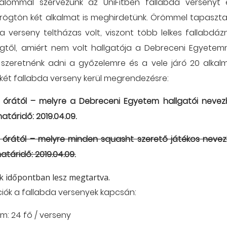
alommal szervezünk az UniFitben fallabda versenyt
 rögtön két alkalmat is meghirdetünk. Örömmel tapaszta
bda verseny teltházas volt, viszont több lelkes fallabdá
gtől, amiért nem volt hallgatója a Debreceni Egyetemn
szeretnénk adni a győzelemre és a vele járó 20 alka
 két fallabda verseny kerül megrendezésre:
1. 16 órától – melyre a Debreceni Egyetem hallgatói neve
határidő: 2019.04.09.
. 10 órától – melyre minden squasht szerető játékos nevez
atáridő: 2019.04.09.
k időpontban lesz megtartva.
ciók a fallabda versenyek kapcsán:
m: 24 fő / verseny