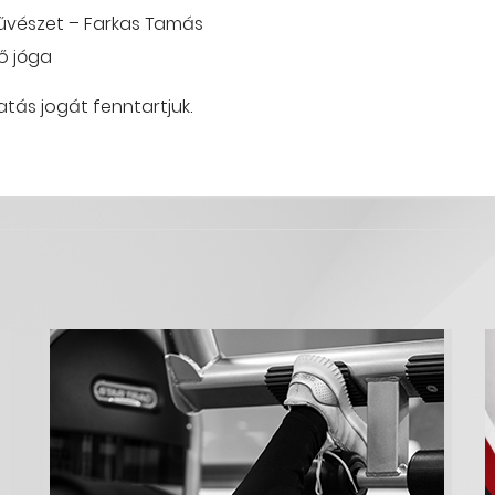
művészet – Farkas Tamás
ő jóga
tás jogát fenntartjuk.