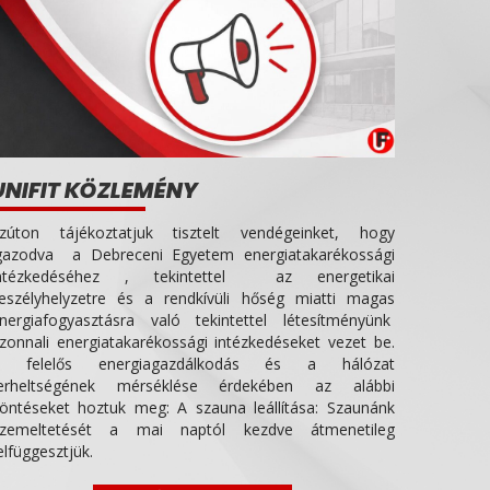
UNIFIT KÖZLEMÉNY
zúton tájékoztatjuk tisztelt vendégeinket, hogy
gazodva a Debreceni Egyetem energiatakarékossági
ntézkedéséhez , tekintettel az energetikai
eszélyhelyzetre és a rendkívüli hőség miatti magas
nergiafogyasztásra való tekintettel létesítményünk
zonnali energiatakarékossági intézkedéseket vezet be.
 felelős energiagazdálkodás és a hálózat
erheltségének mérséklése érdekében az alábbi
öntéseket hoztuk meg: A szauna leállítása: Szaunánk
zemeltetését a mai naptól kezdve átmenetileg
elfüggesztjük.