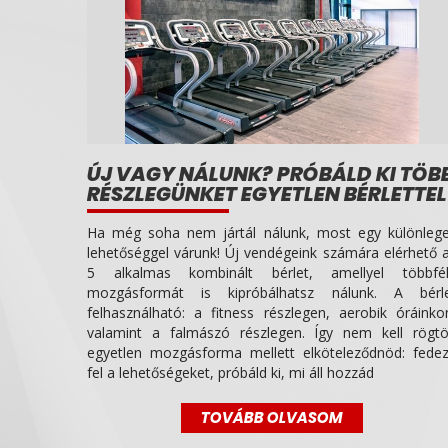
ÚJ VAGY NÁLUNK? PRÓBÁLD KI TÖB
RÉSZLEGÜNKET EGYETLEN BÉRLETTEL
Ha még soha nem jártál nálunk, most egy különleg
lehetőséggel várunk! Új vendégeink számára elérhető 
5 alkalmas kombinált bérlet, amellyel többfé
mozgásformát is kipróbálhatsz nálunk. A bérl
felhasználható: a fitness részlegen, aerobik óráinko
valamint a falmászó részlegen. Így nem kell rögt
egyetlen mozgásforma mellett elköteleződnöd: fede
fel a lehetőségeket, próbáld ki, mi áll hozzád
TOVÁBB OLVASOM