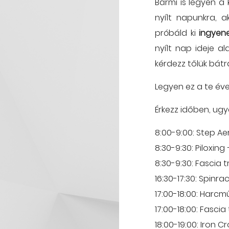
Bármi is legyen a 
nyílt napunkra, a
próbáld ki
ingyen
nyílt nap ideje al
kérdezz tőlük bátr
Legyen ez a te év
Érkezz időben, ug
8:00-9:00: Step Ae
8:30-9:30: Piloxin
8:30-9:30: Fascia 
16:30-17:30: Spinra
17:00-18:00: Harc
17:00-18:00: Fasci
18:00-19:00: Iron C