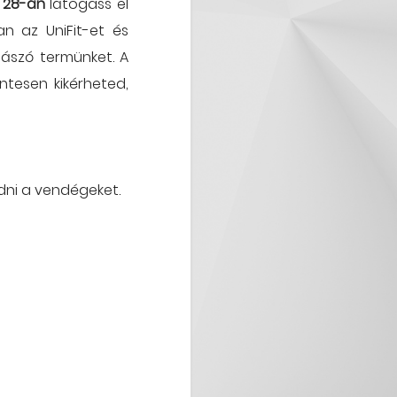
 28-án
látogass el
an az UniFit-et és
mászó termünket. A
entesen kikérheted,
dni a vendégeket.