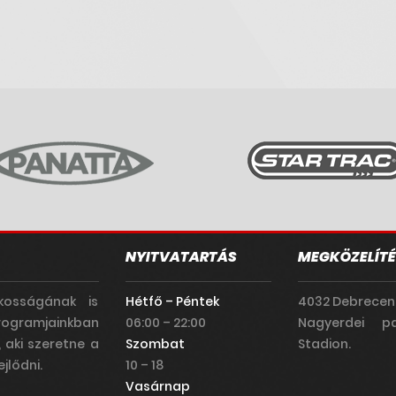
NYITVATARTÁS
MEGKÖZELÍTÉ
kosságának is
Hétfő – Péntek
4032 Debrecen
rogramjainkban
06:00 – 22:00
Nagyerdei pa
, aki szeretne a
Szombat
Stadion.
jlődni.
10 – 18
Vasárnap