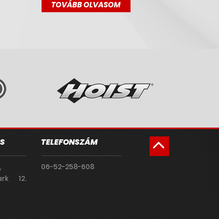
TOVÁBB OLVASOM
S
TELEFONSZÁM
,
06-52-258-608
rk 12.