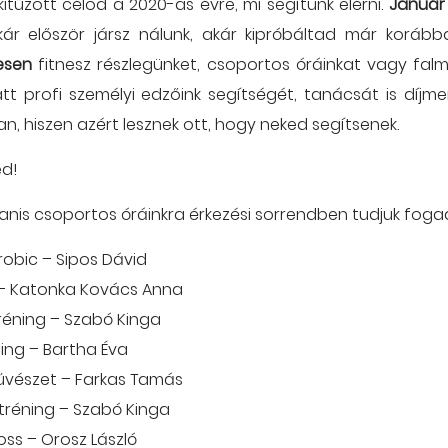
kitűzött célod a 2020-as évre, mi segítünk elérni.
Január
kár először jársz nálunk, akár kipróbáltad már korább
esen
fitnesz részlegünket, csoportos óráinkat vagy fal
att profi személyi edzőink segítségét, tanácsát is díjm
an, hiszen azért lesznek ott, hogy neked segítsenek.
ed!
yanis csoportos óráinkra érkezési sorrendben tudjuk foga
robic – Sipos Dávid
g – Katonka Kovács Anna
tréning – Szabó Kinga
cing – Bartha Éva
művészet – Farkas Tamás
a tréning – Szabó Kinga
ross – Orosz László