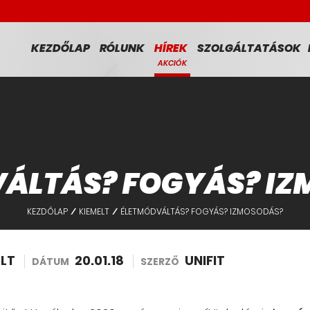
KEZDŐLAP
RÓLUNK
HÍREK
SZOLGÁLTATÁSOK
AKCIÓK
ÁLTÁS? FOGYÁS? I
KEZDŐLAP
KIEMELT
ÉLETMÓDVÁLTÁS? FOGYÁS? IZMOSODÁS?
/
/
ELT
20.01.18
UNIFIT
DÁTUM
SZERZŐ