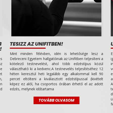
B
TESIZZ AZ UNIFITBEN!
!
Mint minden félévben, idén is lehetősége lesz a
E
es
Debreceni Egyetem hallgatóinak az Unifitben teljesíteni a
i
az
kötelező testnevelést, ahol több edzéstípus közül
i
le
választható ki a kedvenc.A testnevelés teljesítéséhez 12
v
et
héten keresztül heti legalább egy alkalommal kell 90
e
n,
percet eltölteni a kiválasztott edzéstípussal (kivételt
a
ön
képez ez alól, ha csoportos órában érhető el az adott
A
zd
edzés, melynek időtartama
t
d
ü
TOVÁBB OLVASOM
f