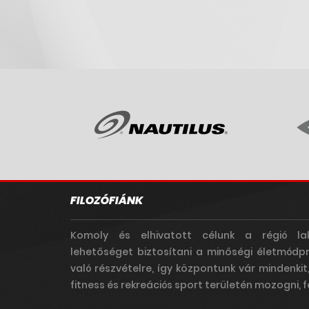
FILOZÓFIÁNK
Komoly és elhivatott célunk a régió la
lehetőséget biztosítani a minőségi életmódp
való részvételre, így központunk vár mindenkit
fitness és rekreációs sport területén mozogni, fe