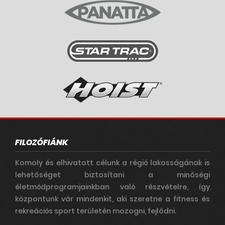
FILOZÓFIÁNK
Komoly és elhivatott célunk a régió lakosságának is
lehetőséget biztosítani a minőségi
életmódprogramjainkban való részvételre, így
központunk vár mindenkit, aki szeretne a fitness és
rekreációs sport területén mozogni, fejlődni.