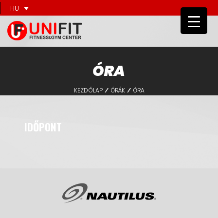
HU
ÓRA
KEZDŐLAP
ÓRÁK
ÓRA
/
/
IDŐPONT